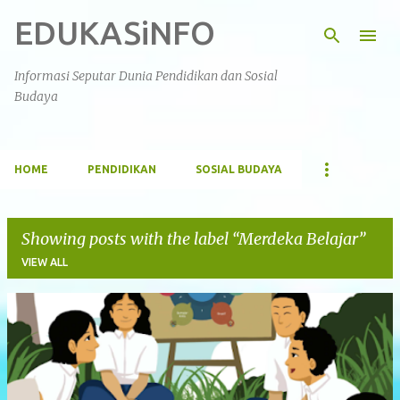
EDUKASiNFO
Skip to main content
Informasi Seputar Dunia Pendidikan dan Sosial
Budaya
HOME
PENDIDIKAN
SOSIAL BUDAYA
Showing posts with the label
Merdeka Belajar
VIEW ALL
P
o
s
t