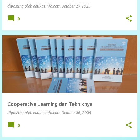
diposting oleh
edukasinfo.com
October 27, 2025
0
Cooperative Learning dan Tekniknya
diposting oleh
edukasinfo.com
October 26, 2025
0