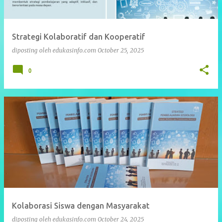
Strategi Kolaboratif dan Kooperatif
diposting oleh
edukasinfo.com
October 25, 2025
0
Kolaborasi Siswa dengan Masyarakat
diposting oleh
edukasinfo.com
October 24, 2025