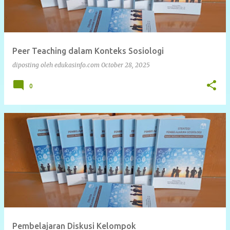
Peer Teaching dalam Konteks Sosiologi
diposting oleh
edukasinfo.com
October 28, 2025
0
Pembelajaran Diskusi Kelompok