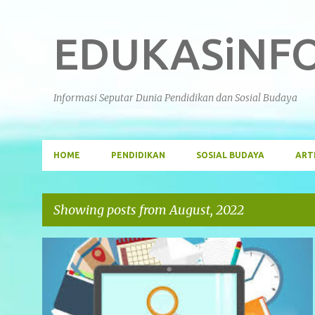
EDUKASiNF
Informasi Seputar Dunia Pendidikan dan Sosial Budaya
HOME
PENDIDIKAN
SOSIAL BUDAYA
ART
Showing posts from August, 2022
P
PENDIDIKAN
o
s