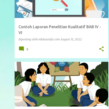
t
s
Contoh Laporan Penelitian Kualitatif BAB IV -
VI
diposting oleh
edukasinfo.com
August 31, 2022
0
ARTIKEL
KURIKULUM MERDEKA
MERDEKA BELAJAR