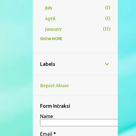
1
July
1
April
11
January
SHOW MORE
30
2024
2
November
2
September
Labels
4
August
3
July
Report Abuse
1
June
1
May
Form Intraksi
5
April
Name
1
March
Email
*
6
February