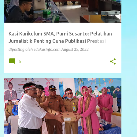
Kasi Kurikulum SMA, Purni Susanto: Pelatihan
Jurnalistik Penting Guna Publikasi Prestasi
Pendidikan
diposting oleh
edukasinfo.com
August 25, 2022
0
BERITA
DAERAH
NASIONAL