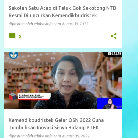
Sekolah Satu Atap di Teluk Gok Sekotong NTB
Resmi Diluncurkan Kemendikbudristek
Bersama Polda NTB
diposting oleh
edukasinfo.com
August 19, 2022
0
BERITA
NASIONAL
Kemendikbudristek Gelar OSN 2022 Guna
Tumbuhkan Inovasi Siswa Bidang IPTEK
diposting oleh
edukasinfo.com
August 05, 2022