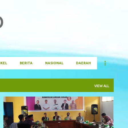
Skip to main content
O
IKEL
BERITA
NASIONAL
DAERAH
VIEW ALL
BERITA
DAERAH