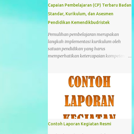
Capaian Pembelajaran (CP) Terbaru Badan
Standar, Kurikulum, dan Asesmen
Pendidikan Kemendikbudristek
Pemulihan pembelajaran merupakan
langkah implementasi kurikulum oleh
satuan pendidikan yang harus
memperhatikan ketercapaian kompetensi
peserta didik pada satuan pendidikan
dalam kondisi khusus (pandemi Covid-19).
Salah satu opsi pemulihan pembelajaran
guna mengatasi ketertinggalan
pembelajaran (learning loss) yaitu dengan
menerapkan Kurikulum Merdeka.
Kurikulum Merdeka adalah kurikulum
dengan pembelajaran intrakurikuler yang
beragam di mana konten akan lebih
Contoh Laporan Kegiatan Resmi
optimal agar peserta didik memiliki cukup