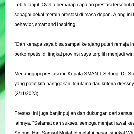
Lebih lanjut, Ovelia berharap capaian prestasi terseb
sebagai bekal meraih prestasi di masa depan. Ajang ini 
behavior, smart and inspiring.
"Dan kenapa saya bisa sampai ke ajang puteri remaja In
berkompetisi di tingkat provinsi saya terpilih menjadi w
Menanggapi prestasi ini, Kepala SMAN 1 Selong, Dr. Sr
yang patut kita banggakan, terutama dari kriteria dres
(2/11/2023).
Prestasi ini juga banjir pujian dan dukungan dari semu
lainnya. "Selamat dan sukses, semoga menjadi awal ke
Selong, Haji Samsul Mujtahid melalui pesan singkat W