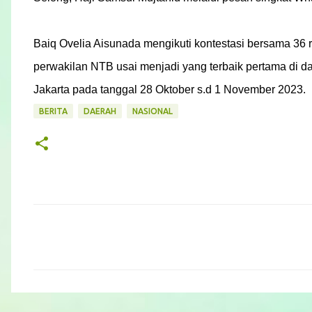
Baiq
Ovelia Aisunada mengikuti kontestasi bersama 36 r
perwakilan NTB usai menjadi yang terbaik pertama di dae
Jakarta pada tanggal 28 Oktober s.d 1 November 2023.
BERITA
DAERAH
NASIONAL
C
o
m
m
e